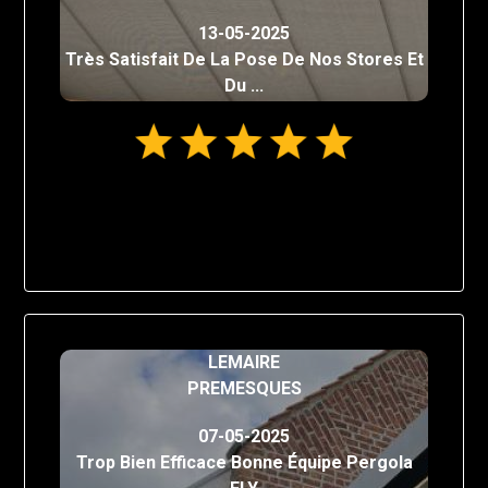
13-05-2025
Très Satisfait De La Pose De Nos Stores Et
Du ...
LEMAIRE
PREMESQUES
07-05-2025
Trop Bien Efficace Bonne Équipe Pergola