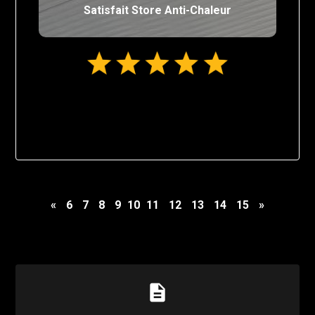
Satisfait Store Anti-Chaleur
«
6
7
8
9
10
11
12
13
14
15
»
description