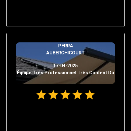
PERRA
AUBERCHICOURT
17-04-2025
Équipe Très Professionnel Très Content Du
...