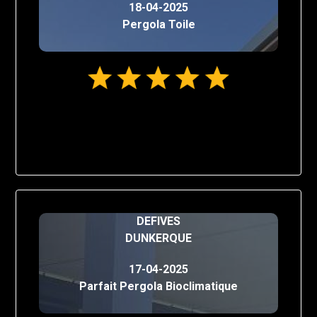
18-04-2025
Pergola Toile
DEFIVES
DUNKERQUE
17-04-2025
Parfait Pergola Bioclimatique