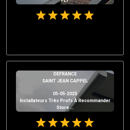
FLY
DEFRANCE
SAINT JEAN CAPPEL
05-05-2025
Installateurs Très Profs À Recommander
Store ...