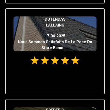
DUTENDAS
LALLAING
17-04-2025
Nous Sommes Satisfaits De La Pose Du
Store Banne ...