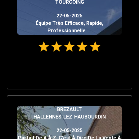
TOURCOING
22-05-2025
Équipe Très Efficace, Rapide,
Professionnelle. ...
BREZAULT
HALLENNES-LEZ-HAUBOURDIN
22-05-2025
Parfait De A À Z, C’est À Dire De La Vente À