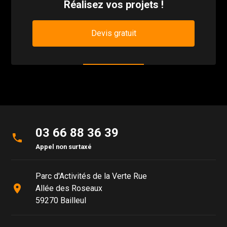
Réalisez vos projets !
Devis gratuit
03 66 88 36 39
phone
Appel non surtaxé
Parc d'Activités de la Verte Rue
place
Allée des Roseaux
59270 Bailleul