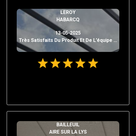
LEROY
HABARCQ
13-05-2025
Très Satisfaits Du Produit Et De L’équipe ...
BAILLEUIL
AIRE SUR LA LYS