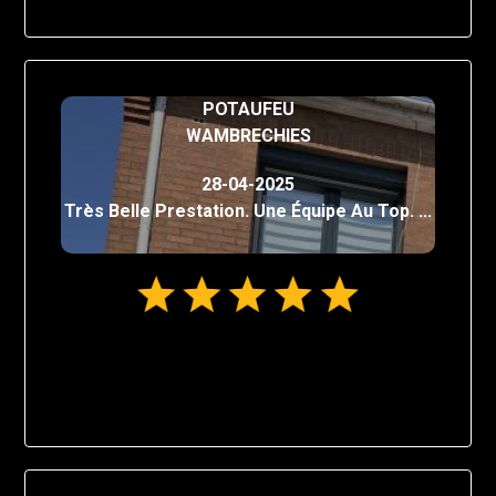
POTAUFEU
WAMBRECHIES
28-04-2025
Très Belle Prestation. Une Équipe Au Top. ...