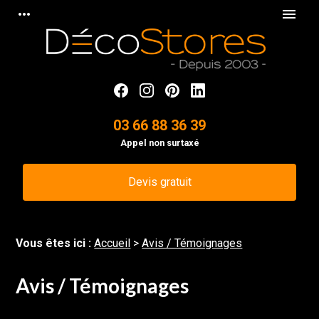
Panneau de gestion des cookies
more_horiz
menu
03 66 88 36 39
Appel non surtaxé
Devis gratuit
Vous êtes ici :
Accueil
>
Avis / Témoignages
Avis / Témoignages