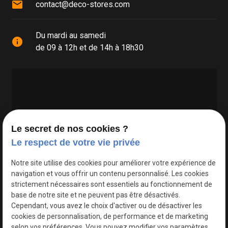
mail
contact@deco-stores.com
Du mardi au samedi
info
de 09 à 12h et de 14h à 18h30
Le secret de nos cookies ?
Le respect de votre vie privée
Google Maps Search API est désactivé.
Autoriser
Notre site utilise des cookies pour améliorer votre expérience de
navigation et vous offrir un contenu personnalisé. Les cookies
strictement nécessaires sont essentiels au fonctionnement de
base de notre site et ne peuvent pas être désactivés.
Cependant, vous avez le choix d'activer ou de désactiver les
cookies de personnalisation, de performance et de marketing
selon vos préférences. Vous pouvez modifier vos paramètres