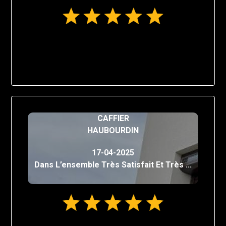
CAFFIER
HAUBOURDIN
17-04-2025
Dans L’ensemble Très Satisfait Et Très ...