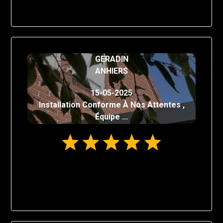
GERADIN
ANHIERS
15-05-2025
Installation Conforme À Nos Attentes ,
Équipe ...