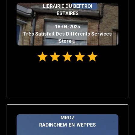
LIBRAIRIE DU BEFFROI
ESTAIRES
18-04-2025
Très Satisfait Des Différents Services
Store ...
MROZ
RADINGHEM-EN-WEPPES