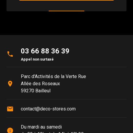
03 66 88 36 39
phone
Appel non surtaxé
Parc d'Activités de la Verte Rue
place
Allée des Roseaux
59270 Bailleul
mail
contact@deco-stores.com
Du mardi au samedi
info