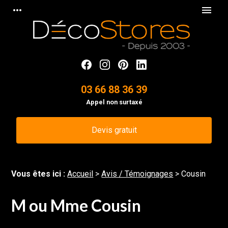
Panneau de gestion des cookies
more_horiz
menu
03 66 88 36 39
Appel non surtaxé
Devis gratuit
Vous êtes ici :
Accueil
>
Avis / Témoignages
>
Cousin
M ou Mme Cousin