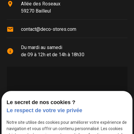
place
Allée des Roseaux
59270 Bailleul
mail
contact@deco-stores.com
Du mardi au samedi
info
de 09 à 12h et de 14h à 18h30
Le secret de nos cookies ?
Le respect de votre vie privée
Google Maps Search API est désactivé.
Autoriser
Notre site utilise des cookies pour améliorer votre expérience de
navigation et vous offrir un contenu personnalisé. Les cookies