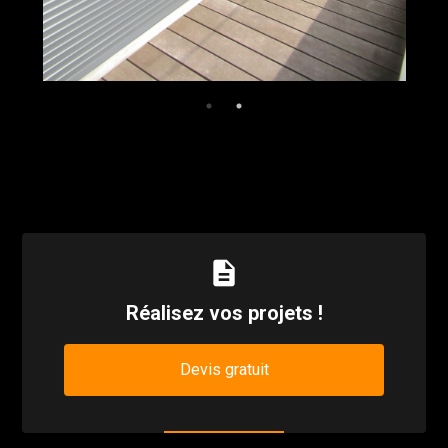
description
Réalisez vos projets !
Devis gratuit