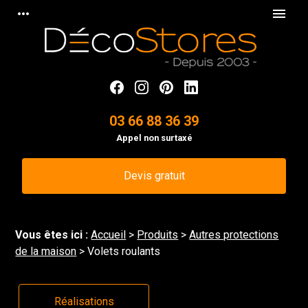
Panneau de gestion des cookies
more_horiz
menu
03 66 88 36 39
Appel non surtaxé
Devis gratuit
Vous êtes ici :
Accueil
>
Produits
>
Autres protections
de la maison
> Volets roulants
Réalisations