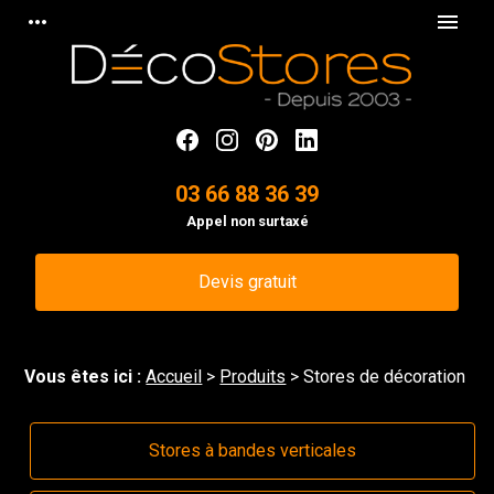
Panneau de gestion des cookies
more_horiz
menu
03 66 88 36 39
Appel non surtaxé
Devis gratuit
Vous êtes ici :
Accueil
>
Produits
> Stores de décoration
Stores à bandes verticales