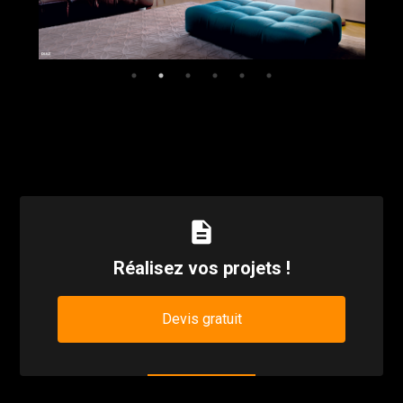
description
Réalisez vos projets !
Devis gratuit