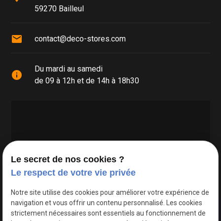
59270 Bailleul
mail
contact@deco-stores.com
Du mardi au samedi
info
de 09 à 12h et de 14h à 18h30
Le secret de nos cookies ?
Le respect de votre vie privée
Google Maps Search API est désactivé.
Autoriser
Notre site utilise des cookies pour améliorer votre expérience de
navigation et vous offrir un contenu personnalisé. Les cookies
strictement nécessaires sont essentiels au fonctionnement de