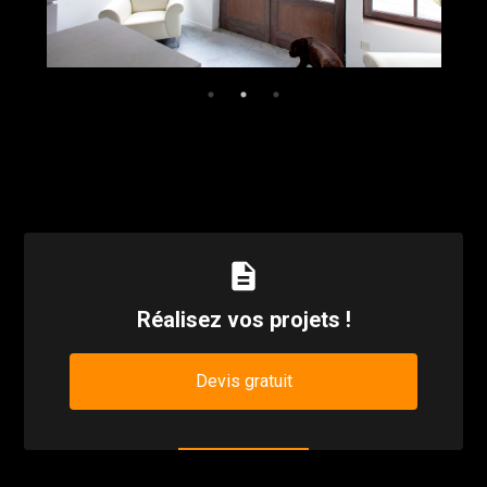
description
Réalisez vos projets !
Devis gratuit