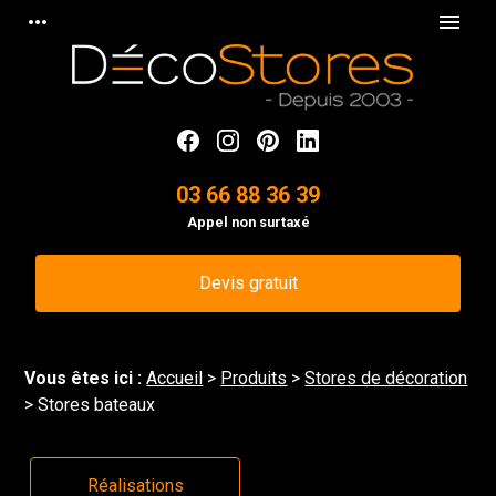
Panneau de gestion des cookies
more_horiz
menu
03 66 88 36 39
Appel non surtaxé
Devis gratuit
Vous êtes ici :
Accueil
>
Produits
>
Stores de décoration
> Stores bateaux
Réalisations