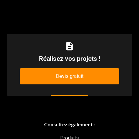
description
Réalisez vos projets !
Devis gratuit
Consultez également :
Produits