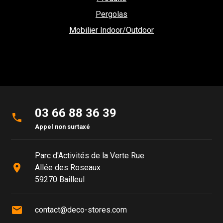
Pergolas
Mobilier Indoor/Outdoor
03 66 88 36 39
phone
Appel non surtaxé
Parc d'Activités de la Verte Rue
place
Allée des Roseaux
59270 Bailleul
mail
contact@deco-stores.com