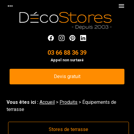
Panneau de gestion des cookies
more_horiz
menu
03 66 88 36 39
Appel non surtaxé
Devis gratuit
Vous êtes ici :
Accueil
>
Produits
> Équipements de
terrasse
Stores de terrasse