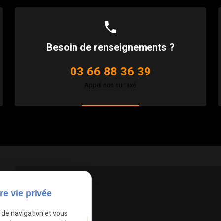
phone
Besoin de renseignements ?
03 66 88 36 39
Appel non surtaxé
re vie privée
e de navigation et vous