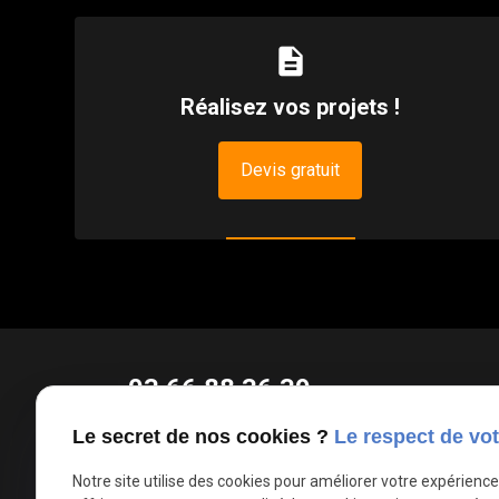
description
Réalisez vos projets !
Devis gratuit
03 66 88 36 39
phone
Appel non surtaxé
Le secret de nos cookies ?
Le respect de vot
Notre site utilise des cookies pour améliorer votre expérienc
Parc d'Activités de la Verte Rue