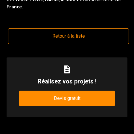
France
.
Retour à la liste
description
Réalisez vos projets !
Devis gratuit