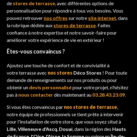
de
stores de terrasse
, avec différentes options de
personnalisation pour répondre à tous vos besoins. Vous
pouvez retrouver
nos offres
sur notre
site internet
, dans
la rubrique dédiée aux
stores de terrasse
. Faites
confiance à notre expertise et notre savoir-faire pour
améliorer votre expérience de vie en extérieur !
Êtes-vous convaincus ?
Ajoutez une touche de confort et de convivialité à
votre terrasse avec
nos stores
Déco Stores
! Pour toute
demande de renseignements sur nos produits ou pour
obtenir un
devis personnalisé
pour votre projet, n'hésitez
pas à
nous contacter
dès maintenant au
0
3.28.43.23.09
.
Si vous êtes convaincus par
nos stores de terrasse
,
notre équipe de professionnels se tient prête à intervenir
pour l'installation de votre store, que vous soyez situé à
Lille
,
Villeneuve d'Ascq
,
Douai
, dans la région des
Hauts
de France
,
l'Oise
,
l'Aisne
,
la Somme
ou même en
Île-de-