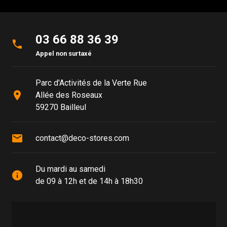
03 66 88 36 39
phone
Appel non surtaxé
Parc d'Activités de la Verte Rue
place
Allée des Roseaux
59270 Bailleul
mail
contact@deco-stores.com
Du mardi au samedi
info
de 09 à 12h et de 14h à 18h30