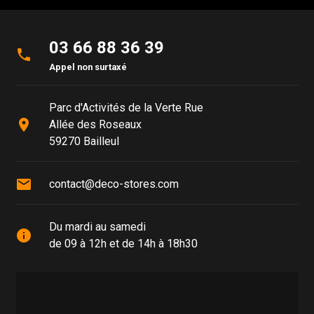
03 66 88 36 39
phone
Appel non surtaxé
Parc d'Activités de la Verte Rue
place
Allée des Roseaux
59270 Bailleul
mail
contact@deco-stores.com
Du mardi au samedi
info
de 09 à 12h et de 14h à 18h30