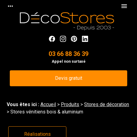
Panneau de gestion des cookies
more_horiz
menu
03 66 88 36 39
Appel non surtaxé
Devis gratuit
Vous êtes ici :
Accueil
>
Produits
>
Stores de décoration
> Stores vénitiens bois & aluminium
Réalisations