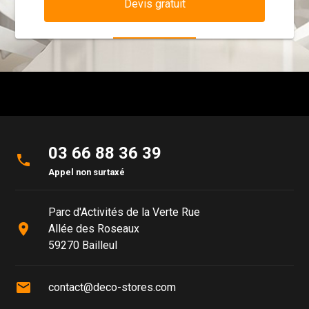
Devis gratuit
03 66 88 36 39
phone
Appel non surtaxé
Parc d'Activités de la Verte Rue
place
Allée des Roseaux
59270 Bailleul
mail
contact@deco-stores.com