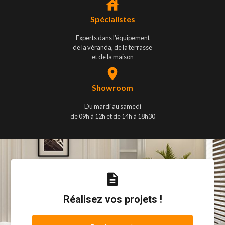
house
Spécialistes
Experts dans l'équipement
de la véranda, de la terrasse
et de la maison
place
Showroom
Du mardi au samedi
de 09h à 12h et de 14h à 18h30
description
Réalisez vos projets !