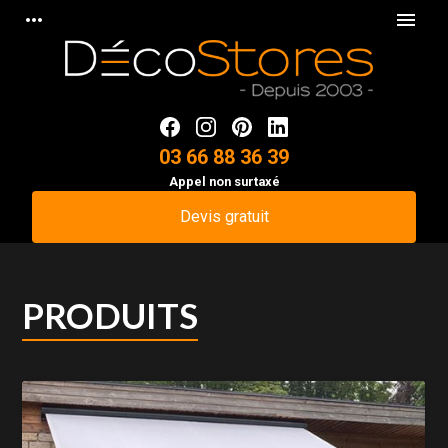
Panneau de gestion des cookies
more_horiz
menu
03 66 88 36 39
Appel non surtaxé
Devis gratuit
PRODUITS