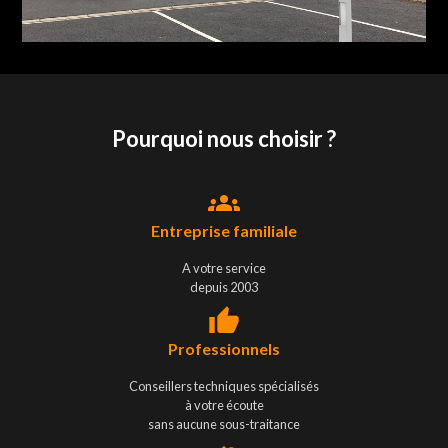
Pourquoi nous choisir ?
groups
Entreprise familiale
A votre service
depuis 2003
thumb_up
Professionnels
Conseillers techniques spécialisés
à votre écoute
sans aucune sous-traitance