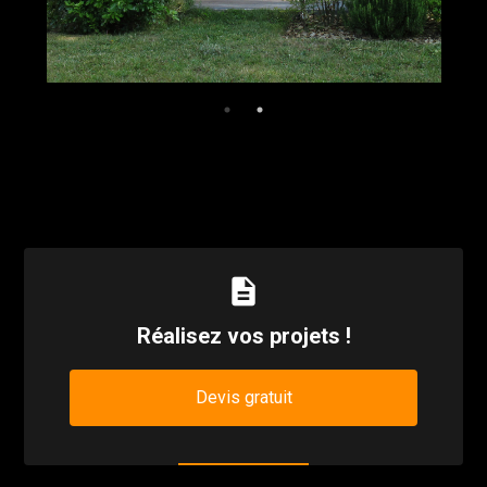
description
Réalisez vos projets !
Devis gratuit