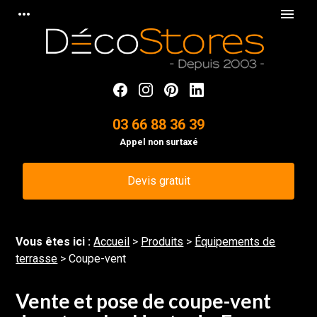
Panneau de gestion des cookies
more_horiz
menu
03 66 88 36 39
Appel non surtaxé
Devis gratuit
Vous êtes ici :
Accueil
>
Produits
>
Équipements de
terrasse
> Coupe-vent
Vente et pose de coupe-vent