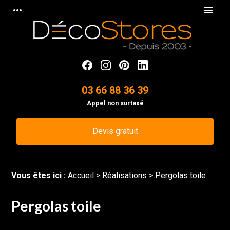
Panneau de gestion des cookies
more_horiz
menu
03 66 88 36 39
Appel non surtaxé
Devis gratuit
Vous êtes ici :
Accueil
>
Réalisations
>
Pergolas toile
Pergolas toile