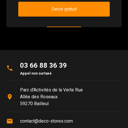
Devis gratuit
03 66 88 36 39
phone
Appel non surtaxé
Parc d'Activités de la Verte Rue
place
Allée des Roseaux
59270 Bailleul
mail
contact@deco-stores.com