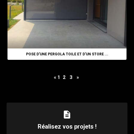
POSE D'UNE PERGOLA TOILE ET D'UN STORE ...
«
1
2
3
»
description
Réalisez vos projets !