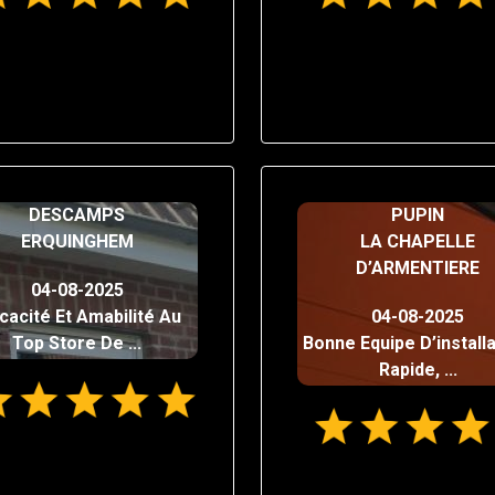
DESCAMPS
PUPIN
ERQUINGHEM
LA CHAPELLE
D’ARMENTIERE
04-08-2025
icacité Et Amabilité Au
04-08-2025
Top Store De ...
Bonne Equipe D’installa
Rapide, ...