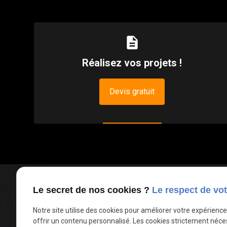
description
Réalisez vos projets !
Devis gratuit
03 66 88 36 39
Le secret de nos cookies ?
Le respect de vot
phone
Appel non surtaxé
Notre site utilise des cookies pour améliorer votre expérienc
offrir un contenu personnalisé. Les cookies strictement néce