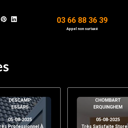
03 66 88 36 39
Appel non surtaxé
es
DESCAMP
CHOMBART
ESSARS
ERQUINGHEM
05-08-2025
05-08-2025
rès Professionnel À
Très Satisfaite Store