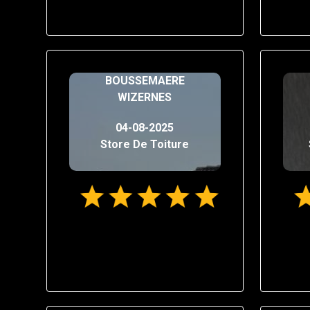
BOUSSEMAERE
WIZERNES
04-08-2025
Store De Toiture