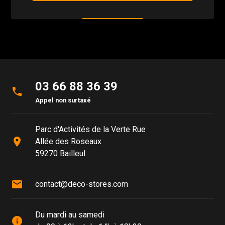
03 66 88 36 39
phone
Appel non surtaxé
Parc d'Activités de la Verte Rue
place
Allée des Roseaux
59270 Bailleul
mail
contact@deco-stores.com
Du mardi au samedi
info