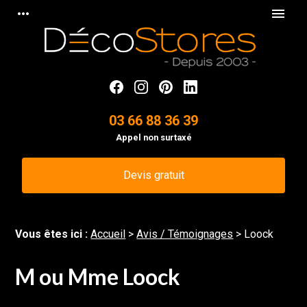
Panneau de gestion des cookies
more_horiz
menu
03 66 88 36 39
Appel non surtaxé
Devis gratuit
Vous êtes ici :
Accueil
>
Avis / Témoignages
>
Loock
M ou Mme Loock