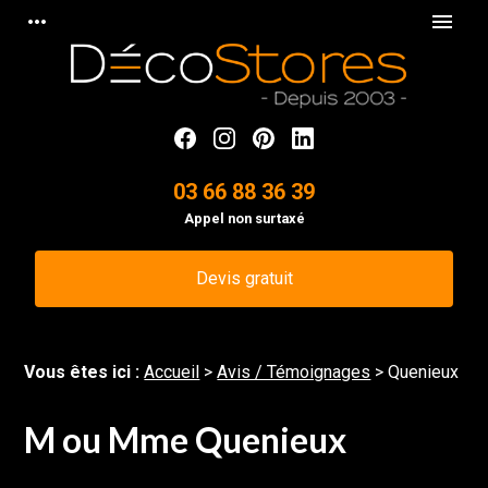
Panneau de gestion des cookies
more_horiz
menu
03 66 88 36 39
Appel non surtaxé
Devis gratuit
Vous êtes ici :
Accueil
>
Avis / Témoignages
>
Quenieux
M ou Mme Quenieux