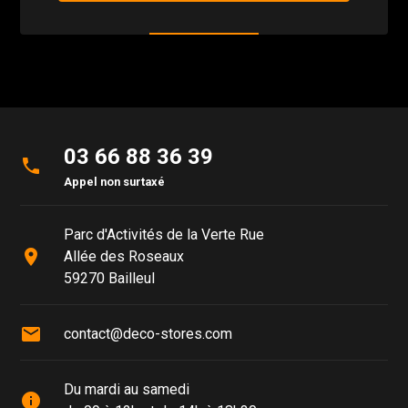
03 66 88 36 39
phone
Appel non surtaxé
Parc d'Activités de la Verte Rue
place
Allée des Roseaux
59270 Bailleul
mail
contact@deco-stores.com
Du mardi au samedi
info