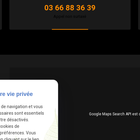
03 66 88 36 39
Appel non surtaxé
re vie privée
e de navigation et vous
ssaires sont essentiels
Google Maps Search API est 
tre désactivés.
cookies de
 préférences. Vous
cliquant sur le lien