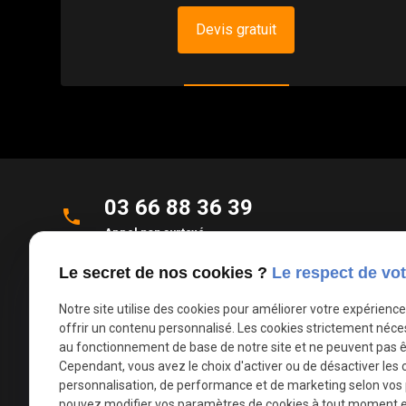
Devis gratuit
03 66 88 36 39
phone
Appel non surtaxé
Le secret de nos cookies ?
Le respect de vot
Parc d'Activités de la Verte Rue
place
Allée des Roseaux
Notre site utilise des cookies pour améliorer votre expérienc
59270 Bailleul
offrir un contenu personnalisé. Les cookies strictement néce
au fonctionnement de base de notre site et ne peuvent pas ê
Cependant, vous avez le choix d'activer ou de désactiver les 
mail
contact@deco-stores.com
personnalisation, de performance et de marketing selon vos
pouvez modifier vos paramètres de cookies à tout moment en 