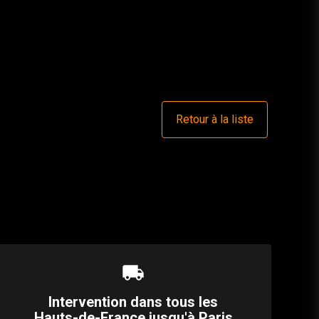
Retour à la liste
local_shipping
Intervention dans tous les
Hauts-de-France jusqu'à Paris