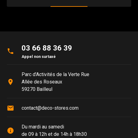
03 66 88 36 39
phone
Appel non surtaxé
Parc d'Activités de la Verte Rue
place
Allée des Roseaux
59270 Bailleul
mail
contact@deco-stores.com
Du mardi au samedi
info
de 09 à 12h et de 14h à 18h30