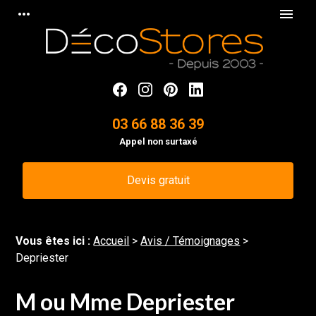
Panneau de gestion des cookies
more_horiz
menu
03 66 88 36 39
Appel non surtaxé
Devis gratuit
Vous êtes ici :
Accueil
>
Avis / Témoignages
>
Depriester
M ou Mme Depriester