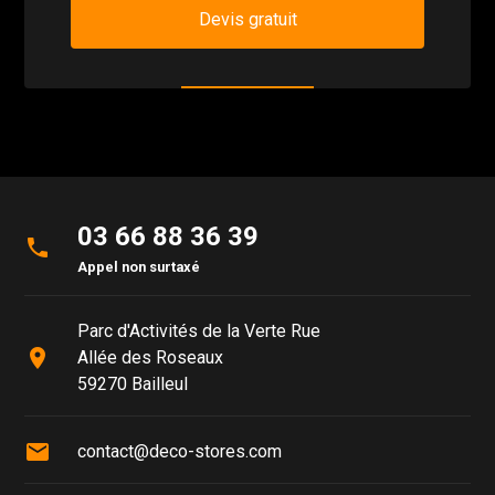
Devis gratuit
03 66 88 36 39
phone
Appel non surtaxé
Parc d'Activités de la Verte Rue
place
Allée des Roseaux
59270 Bailleul
mail
contact@deco-stores.com