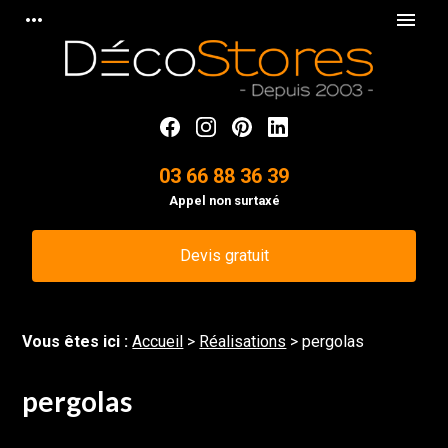
Panneau de gestion des cookies
more_horiz
menu
03 66 88 36 39
Appel non surtaxé
Devis gratuit
Vous êtes ici :
Accueil
>
Réalisations
>
pergolas
pergolas