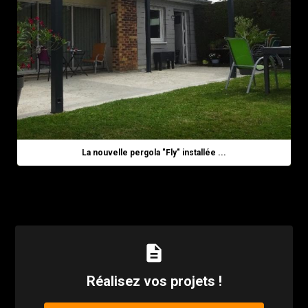
La nouvelle pergola "Fly" installée ...
description
Réalisez vos projets !