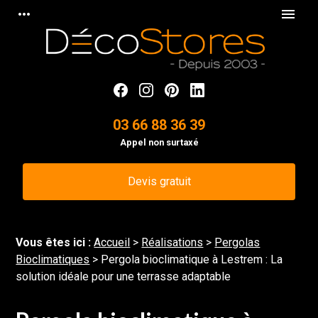
Panneau de gestion des cookies
more_horiz
menu
03 66 88 36 39
Appel non surtaxé
Devis gratuit
Vous êtes ici :
Accueil
>
Réalisations
>
Pergolas
Bioclimatiques
>
Pergola bioclimatique à Lestrem : La
solution idéale pour une terrasse adaptable