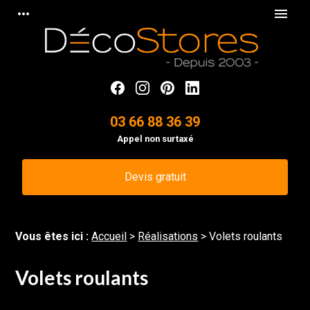
Panneau de gestion des cookies
more_horiz
menu
03 66 88 36 39
Appel non surtaxé
Devis gratuit
Vous êtes ici :
Accueil
>
Réalisations
>
Volets roulants
Volets roulants