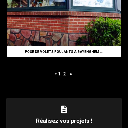
POSE DE VOLETS ROULANTS À BAYENGHEM ...
«
1
2
»
description
Réalisez vos projets !