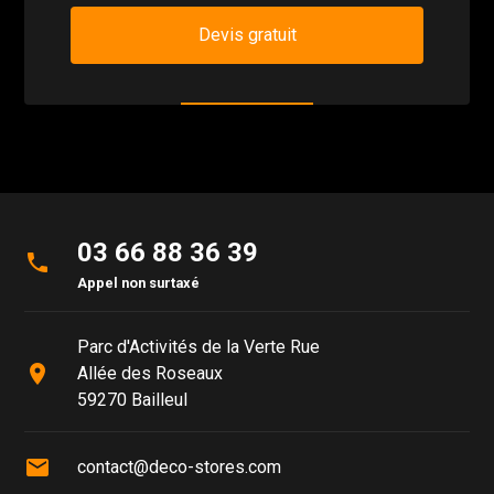
Devis gratuit
03 66 88 36 39
phone
Appel non surtaxé
Parc d'Activités de la Verte Rue
place
Allée des Roseaux
59270 Bailleul
mail
contact@deco-stores.com