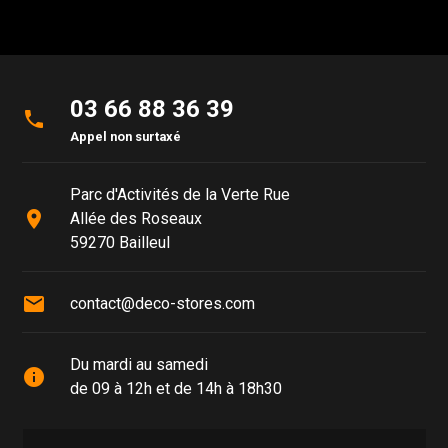
03 66 88 36 39
phone
Appel non surtaxé
Parc d'Activités de la Verte Rue
place
Allée des Roseaux
59270 Bailleul
mail
contact@deco-stores.com
Du mardi au samedi
info
de 09 à 12h et de 14h à 18h30