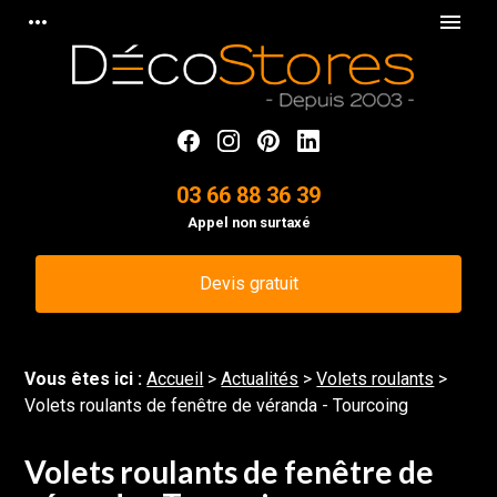
Panneau de gestion des cookies
more_horiz
menu
03 66 88 36 39
Appel non surtaxé
Devis gratuit
Vous êtes ici :
Accueil
>
Actualités
>
Volets roulants
>
Volets roulants de fenêtre de véranda - Tourcoing
Volets roulants de fenêtre de