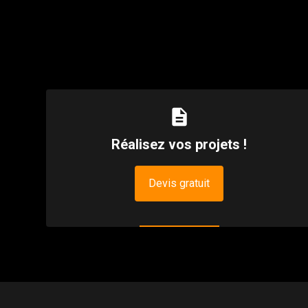
description
Réalisez vos projets !
Devis gratuit