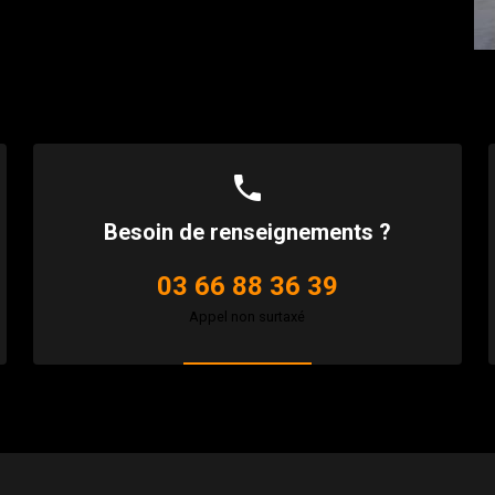
phone
Besoin de renseignements ?
03 66 88 36 39
Appel non surtaxé