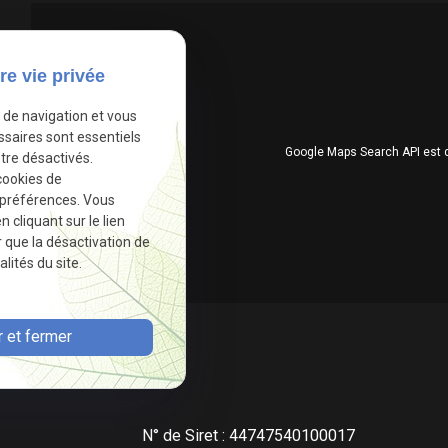
re vie privée
e de navigation et vous
ssaires sont essentiels
Google Maps Search API est 
tre désactivés.
cookies de
 préférences. Vous
cliquant sur le lien
r que la désactivation de
lités du site.
 et fermer
N° de Siret : 44747540100017