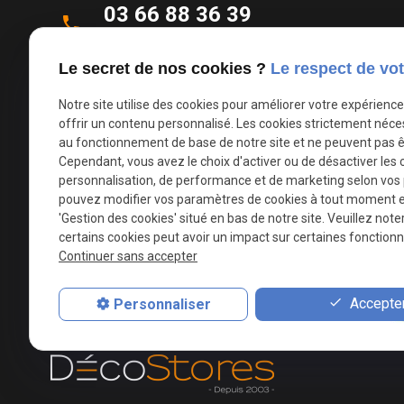
03 66 88 36 39
phone
Appel non surtaxé
Le secret de nos cookies ?
Le respect de vot
Parc d'Activités de la Verte Rue
Notre site utilise des cookies pour améliorer votre expérienc
place
Allée des Roseaux
offrir un contenu personnalisé. Les cookies strictement néce
59270 Bailleul
au fonctionnement de base de notre site et ne peuvent pas ê
Cependant, vous avez le choix d'activer ou de désactiver les 
personnalisation, de performance et de marketing selon vos
mail
contact@deco-stores.com
pouvez modifier vos paramètres de cookies à tout moment en 
'Gestion des cookies' situé en bas de notre site. Veuillez note
certains cookies peut avoir un impact sur certaines fonctionna
Du mardi au samedi
info
Continuer sans accepter
de 09 à 12h et de 14h à 18h30
Accepter
Personnaliser