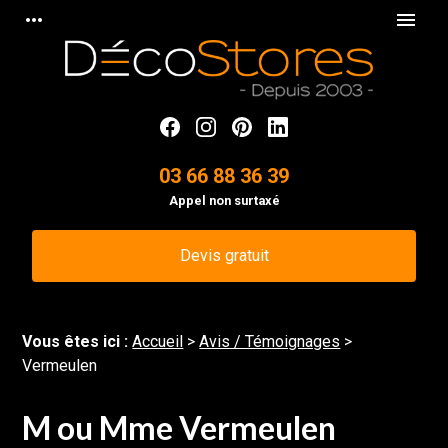
Panneau de gestion des cookies
more_horiz
menu
03 66 88 36 39
Appel non surtaxé
Devis gratuit
Vous êtes ici :
Accueil
>
Avis / Témoignages
>
Vermeulen
M ou Mme Vermeulen