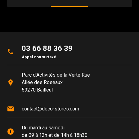
03 66 88 36 39
phone
Appel non surtaxé
Parc d'Activités de la Verte Rue
place
Allée des Roseaux
59270 Bailleul
mail
contact@deco-stores.com
Du mardi au samedi
info
de 09 à 12h et de 14h à 18h30