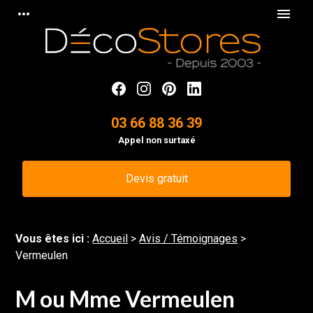
Panneau de gestion des cookies
more_horiz
menu
03 66 88 36 39
Appel non surtaxé
Devis gratuit
Vous êtes ici :
Accueil
>
Avis / Témoignages
>
Vermeulen
M ou Mme Vermeulen