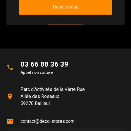
Devis gratuit
03 66 88 36 39
phone
Appel non surtaxé
Parc d'Activités de la Verte Rue
place
Allée des Roseaux
59270 Bailleul
mail
contact@deco-stores.com