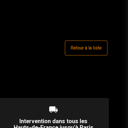
Retour à la liste
local_shipping
Intervention dans tous les
Hauts-de-France jusqu'à Paris