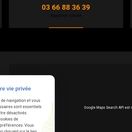
03 66 88 36 39
Appel non surtaxé
re vie privée
e de navigation et vous
ssaires sont essentiels
Google Maps Search API est 
tre désactivés.
cookies de
 préférences. Vous
cliquant sur le lien