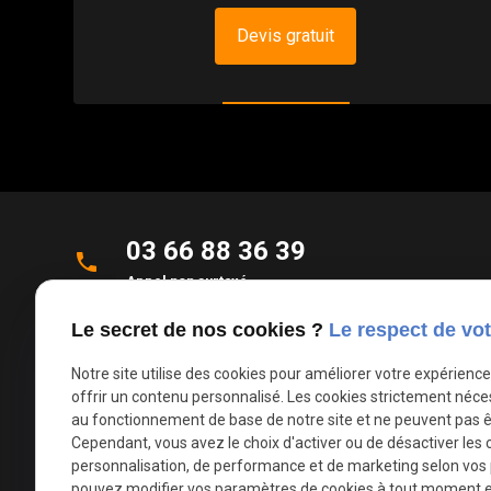
Devis gratuit
03 66 88 36 39
phone
Appel non surtaxé
Le secret de nos cookies ?
Le respect de vot
Parc d'Activités de la Verte Rue
place
Allée des Roseaux
Notre site utilise des cookies pour améliorer votre expérienc
59270 Bailleul
offrir un contenu personnalisé. Les cookies strictement néce
au fonctionnement de base de notre site et ne peuvent pas ê
Cependant, vous avez le choix d'activer ou de désactiver les 
mail
contact@deco-stores.com
personnalisation, de performance et de marketing selon vos
pouvez modifier vos paramètres de cookies à tout moment en 