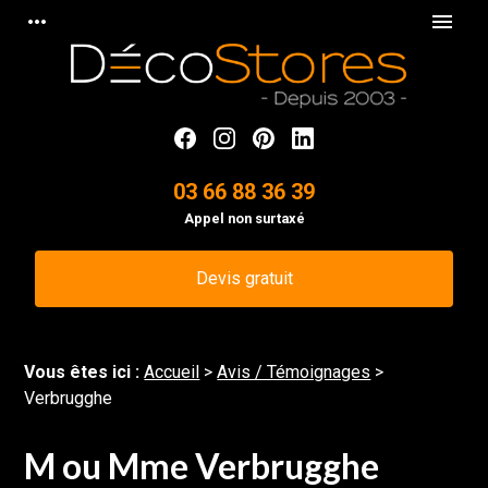
Panneau de gestion des cookies
more_horiz
menu
03 66 88 36 39
Appel non surtaxé
Devis gratuit
Vous êtes ici :
Accueil
>
Avis / Témoignages
>
Verbrugghe
M ou Mme Verbrugghe