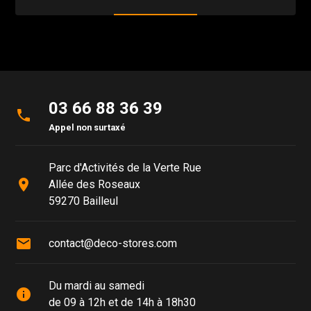
03 66 88 36 39
phone
Appel non surtaxé
Parc d'Activités de la Verte Rue
place
Allée des Roseaux
59270 Bailleul
mail
contact@deco-stores.com
Du mardi au samedi
info
de 09 à 12h et de 14h à 18h30