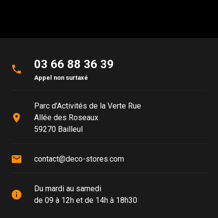
03 66 88 36 39
phone
Appel non surtaxé
Parc d'Activités de la Verte Rue
place
Allée des Roseaux
59270 Bailleul
mail
contact@deco-stores.com
Du mardi au samedi
info
de 09 à 12h et de 14h à 18h30