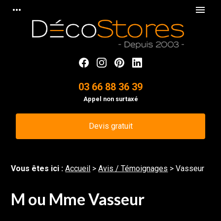
Panneau de gestion des cookies
more_horiz
menu
03 66 88 36 39
Appel non surtaxé
Devis gratuit
Vous êtes ici :
Accueil
>
Avis / Témoignages
>
Vasseur
M ou Mme Vasseur