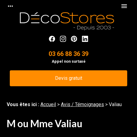
Panneau de gestion des cookies
more_horiz
menu
03 66 88 36 39
Appel non surtaxé
Devis gratuit
Vous êtes ici :
Accueil
>
Avis / Témoignages
>
Valiau
M ou Mme Valiau