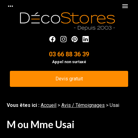
Panneau de gestion des cookies
more_horiz
menu
03 66 88 36 39
Appel non surtaxé
Devis gratuit
Vous êtes ici :
Accueil
>
Avis / Témoignages
>
Usai
M ou Mme Usai