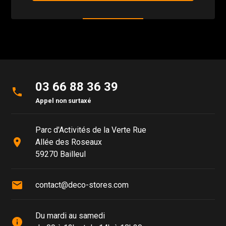
03 66 88 36 39
phone
Appel non surtaxé
Parc d'Activités de la Verte Rue
place
Allée des Roseaux
59270 Bailleul
mail
contact@deco-stores.com
Du mardi au samedi
info