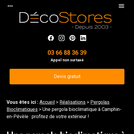
Panneau de gestion des cookies
more_horiz
menu
03 66 88 36 39
Appel non surtaxé
Devis gratuit
Vous êtes ici :
Accueil
>
Réalisations
>
Pergolas
Bioclimatiques
>
Une pergola bioclimatique à Camphin-
en-Pévèle : profitez de votre extérieur !