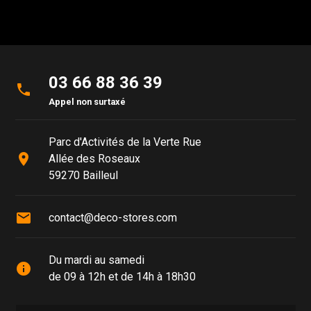
03 66 88 36 39
phone
Appel non surtaxé
Parc d'Activités de la Verte Rue
place
Allée des Roseaux
59270 Bailleul
mail
contact@deco-stores.com
Du mardi au samedi
info
de 09 à 12h et de 14h à 18h30