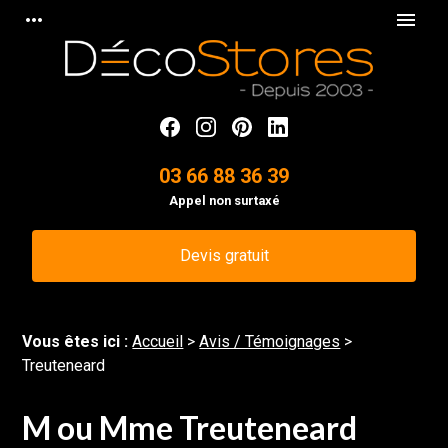
Panneau de gestion des cookies
more_horiz
menu
03 66 88 36 39
Appel non surtaxé
Devis gratuit
Vous êtes ici :
Accueil
>
Avis / Témoignages
>
Treuteneard
M ou Mme Treuteneard