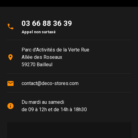
03 66 88 36 39
phone
Appel non surtaxé
Parc d'Activités de la Verte Rue
place
Allée des Roseaux
59270 Bailleul
mail
contact@deco-stores.com
Du mardi au samedi
info
de 09 à 12h et de 14h à 18h30