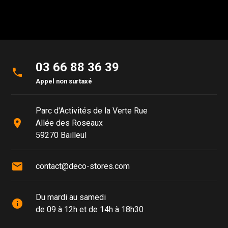
03 66 88 36 39
phone
Appel non surtaxé
Parc d'Activités de la Verte Rue
place
Allée des Roseaux
59270 Bailleul
mail
contact@deco-stores.com
Du mardi au samedi
info
de 09 à 12h et de 14h à 18h30