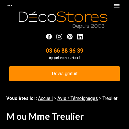
Panneau de gestion des cookies
more_horiz
menu
03 66 88 36 39
Appel non surtaxé
Devis gratuit
Vous êtes ici :
Accueil
>
Avis / Témoignages
>
Treulier
M ou Mme Treulier