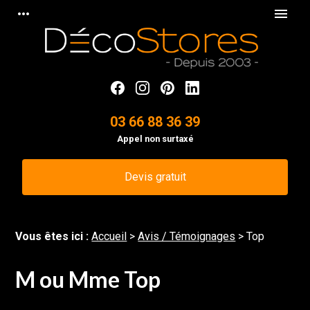
Panneau de gestion des cookies
more_horiz
menu
03 66 88 36 39
Appel non surtaxé
Devis gratuit
Vous êtes ici :
Accueil
>
Avis / Témoignages
>
Top
M ou Mme Top