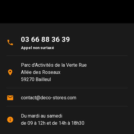
03 66 88 36 39
phone
Appel non surtaxé
Parc d'Activités de la Verte Rue
place
Allée des Roseaux
59270 Bailleul
mail
contact@deco-stores.com
Du mardi au samedi
info
de 09 à 12h et de 14h à 18h30