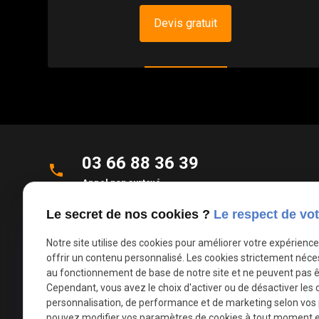
Devis gratuit
03 66 88 36 39
phone
Appel non surtaxé
Le secret de nos cookies ?
Le respect de vot
Parc d'Activités de la Verte Rue
place
Allée des Roseaux
Notre site utilise des cookies pour améliorer votre expérienc
59270 Bailleul
offrir un contenu personnalisé. Les cookies strictement néce
au fonctionnement de base de notre site et ne peuvent pas ê
Cependant, vous avez le choix d'activer ou de désactiver les 
mail
contact@deco-stores.com
personnalisation, de performance et de marketing selon vos
pouvez modifier vos paramètres de cookies à tout moment en 