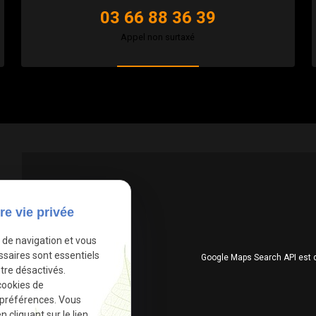
03 66 88 36 39
Appel non surtaxé
re vie privée
e de navigation et vous
ssaires sont essentiels
Google Maps Search API est 
tre désactivés.
cookies de
 préférences. Vous
cliquant sur le lien