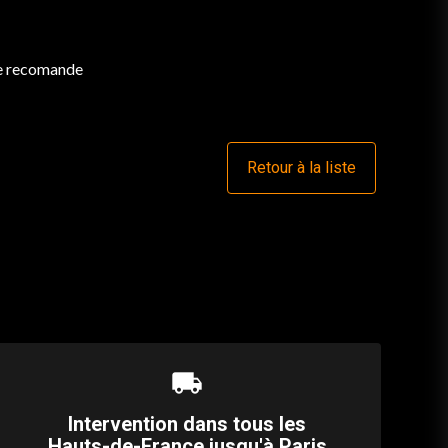
 Je recomande
Retour à la liste
local_shipping
Intervention dans tous les
Hauts-de-France jusqu'à Paris