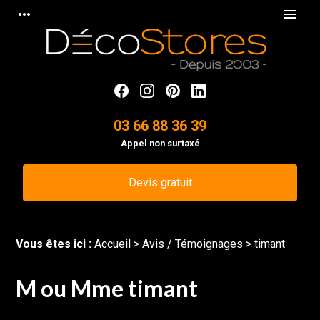
Panneau de gestion des cookies
more_horiz
menu
03 66 88 36 39
Appel non surtaxé
Devis gratuit
Vous êtes ici :
Accueil
>
Avis / Témoignages
>
timant
M ou Mme timant