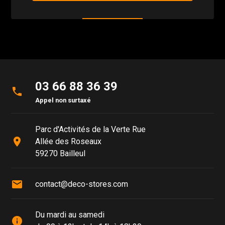
03 66 88 36 39
phone
Appel non surtaxé
Parc d'Activités de la Verte Rue
place
Allée des Roseaux
59270 Bailleul
mail
contact@deco-stores.com
Du mardi au samedi
info