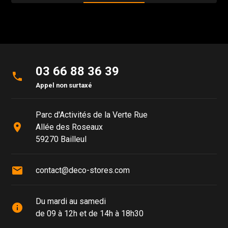
03 66 88 36 39
phone
Appel non surtaxé
Parc d'Activités de la Verte Rue
place
Allée des Roseaux
59270 Bailleul
mail
contact@deco-stores.com
Du mardi au samedi
info
de 09 à 12h et de 14h à 18h30