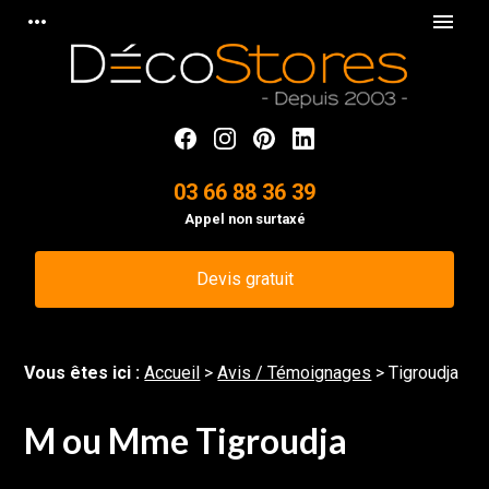
Panneau de gestion des cookies
more_horiz
menu
03 66 88 36 39
Appel non surtaxé
Devis gratuit
Vous êtes ici :
Accueil
>
Avis / Témoignages
>
Tigroudja
M ou Mme Tigroudja