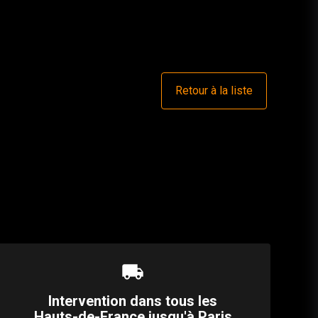
Retour à la liste
local_shipping
Intervention dans tous les
Hauts-de-France jusqu'à Paris