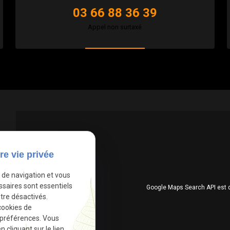
03 66 88 36 39
Appel non surtaxé
re vie privée
e de navigation et vous
ssaires sont essentiels
Google Maps Search API est 
tre désactivés.
cookies de
 préférences. Vous
cliquant sur le lien