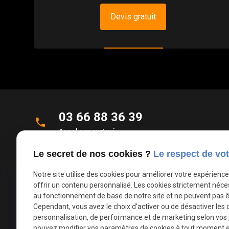
Devis gratuit
03 66 88 36 39
phone
Appel non surtaxé
Le secret de nos cookies ?
Le respect de vot
Parc d'Activités de la Verte Rue
place
Allée des Roseaux
Notre site utilise des cookies pour améliorer votre expérienc
59270 Bailleul
offrir un contenu personnalisé. Les cookies strictement néce
au fonctionnement de base de notre site et ne peuvent pas ê
Cependant, vous avez le choix d'activer ou de désactiver les 
mail
contact@deco-stores.com
personnalisation, de performance et de marketing selon vos
pouvez modifier vos paramètres de cookies à tout moment en 