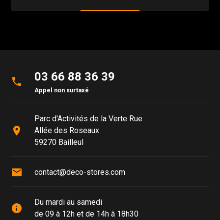
03 66 88 36 39
phone
Appel non surtaxé
Parc d'Activités de la Verte Rue
place
Allée des Roseaux
59270 Bailleul
mail
contact@deco-stores.com
Du mardi au samedi
info
de 09 à 12h et de 14h à 18h30