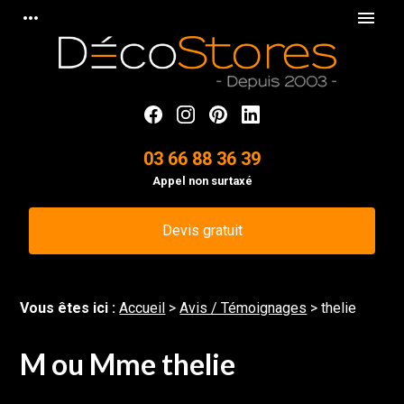
Panneau de gestion des cookies
more_horiz
menu
03 66 88 36 39
Appel non surtaxé
Devis gratuit
Vous êtes ici :
Accueil
>
Avis / Témoignages
>
thelie
M ou Mme thelie