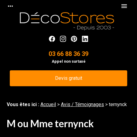
Panneau de gestion des cookies
more_horiz
menu
03 66 88 36 39
Appel non surtaxé
Devis gratuit
Vous êtes ici :
Accueil
>
Avis / Témoignages
>
ternynck
M ou Mme ternynck