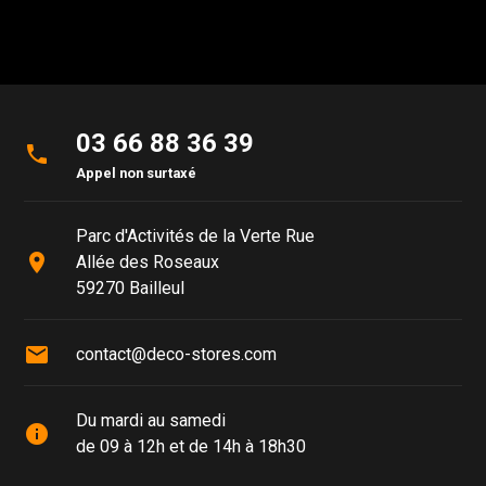
03 66 88 36 39
phone
Appel non surtaxé
Parc d'Activités de la Verte Rue
place
Allée des Roseaux
59270 Bailleul
mail
contact@deco-stores.com
Du mardi au samedi
info
de 09 à 12h et de 14h à 18h30