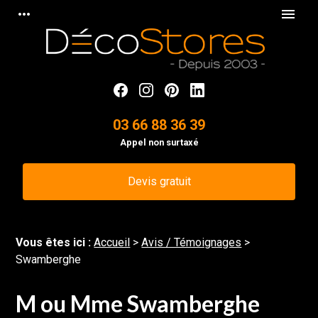
Panneau de gestion des cookies
more_horiz
menu
03 66 88 36 39
Appel non surtaxé
Devis gratuit
Vous êtes ici :
Accueil
>
Avis / Témoignages
>
Swamberghe
M ou Mme Swamberghe