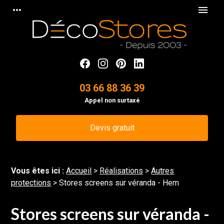
Panneau de gestion des cookies
more_horiz
menu
03 66 88 36 39
Appel non surtaxé
Devis gratuit
Vous êtes ici :
Accueil
>
Réalisations
>
Autres
protections
>
Stores screens sur véranda - Hem
Stores screens sur véranda -