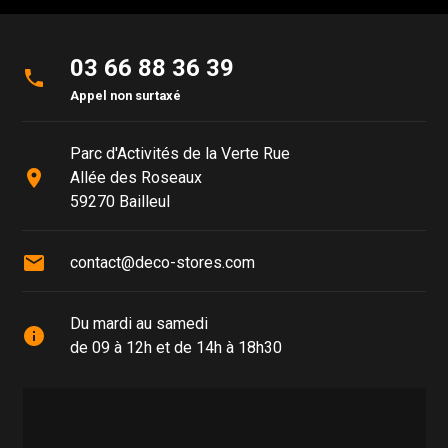
03 66 88 36 39
phone
Appel non surtaxé
Parc d'Activités de la Verte Rue
place
Allée des Roseaux
59270 Bailleul
mail
contact@deco-stores.com
Du mardi au samedi
info
de 09 à 12h et de 14h à 18h30