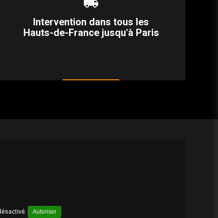
local_shipping
Intervention dans tous les
Hauts-de-France jusqu'à Paris
désactivé.
Autoriser