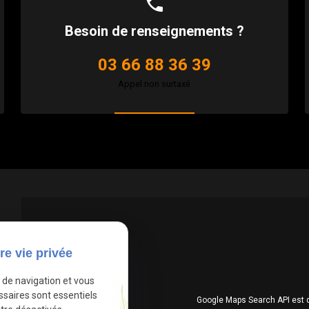
phone
Besoin de renseignements ?
03 66 88 36 39
Appel non surtaxé
re vie privée
e de navigation et vous
ssaires sont essentiels
Google Maps Search API est 