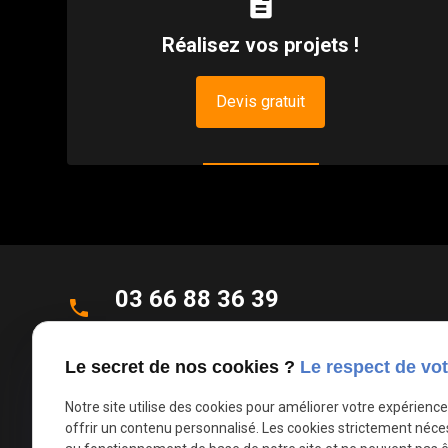
description
Réalisez vos projets !
Devis gratuit
03 66 88 36 39
phone
Appel non surtaxé
Le secret de nos cookies ?
Le respect de vot
Parc d'Activités de la Verte Rue
place
Allée des Roseaux
Notre site utilise des cookies pour améliorer votre expérienc
offrir un contenu personnalisé. Les cookies strictement néce
59270 Bailleul