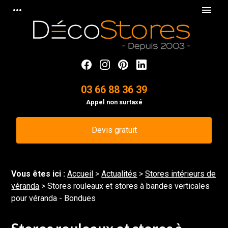
Panneau de gestion des cookies
more_horiz
menu
03 66 88 36 39
Appel non surtaxé
Devis gratuit
Vous êtes ici :
Accueil
>
Actualités
>
Stores intérieurs de
véranda
> Stores rouleaux et stores à bandes verticales
pour véranda - Bondues