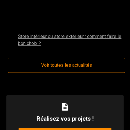
Autres actualités de la catégorie : Stores
intérieurs de véranda
mai 2025
Store intérieur ou store extérieur : comment faire le
bon choix ?
Voir toutes les actualités
description
Réalisez vos projets !