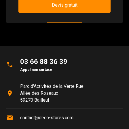
Devis gratuit
03 66 88 36 39
phone
Appel non surtaxé
Parc d'Activités de la Verte Rue
place
Allée des Roseaux
59270 Bailleul
mail
contact@deco-stores.com