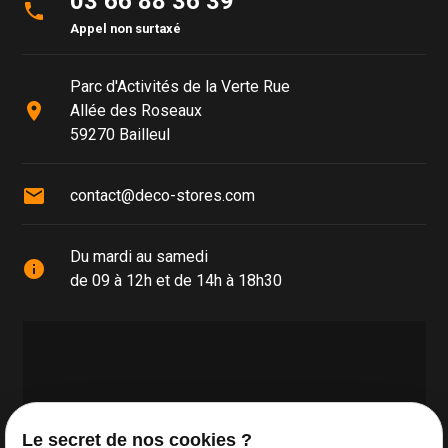
03 66 88 36 39
phone
Appel non surtaxé
Parc d'Activités de la Verte Rue
place
Allée des Roseaux
59270 Bailleul
mail
contact@deco-stores.com
Du mardi au samedi
info
de 09 à 12h et de 14h à 18h30
Le secret de nos cookies ?