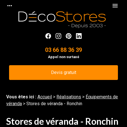
Panneau de gestion des cookies
more_horiz
menu
03 66 88 36 39
Appel non surtaxé
Devis gratuit
Vous êtes ici :
Accueil
>
Réalisations
>
Équipements de
véranda
>
Stores de véranda - Ronchin
Stores de véranda - Ronchin