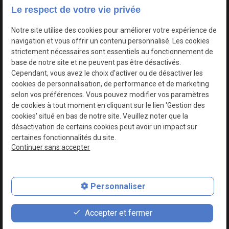
Le respect de votre vie privée
Google Maps Search API est désactivé.
Autoriser
Notre site utilise des cookies pour améliorer votre expérience de
navigation et vous offrir un contenu personnalisé. Les cookies
strictement nécessaires sont essentiels au fonctionnement de
base de notre site et ne peuvent pas être désactivés.
Cependant, vous avez le choix d'activer ou de désactiver les
cookies de personnalisation, de performance et de marketing
selon vos préférences. Vous pouvez modifier vos paramètres
de cookies à tout moment en cliquant sur le lien 'Gestion des
cookies' situé en bas de notre site. Veuillez noter que la
désactivation de certains cookies peut avoir un impact sur
certaines fonctionnalités du site.
Continuer sans accepter
N° de Siret : 44747540100017
Personnaliser
Plan du site
Mentions légales
Accepter et fermer
Politique de confidentialité