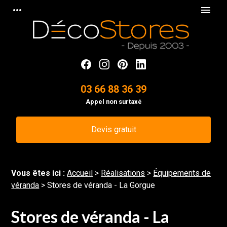
Panneau de gestion des cookies
more_horiz
menu
03 66 88 36 39
Appel non surtaxé
Devis gratuit
Vous êtes ici :
Accueil
>
Réalisations
>
Équipements de
véranda
>
Stores de véranda - La Gorgue
Stores de véranda - La