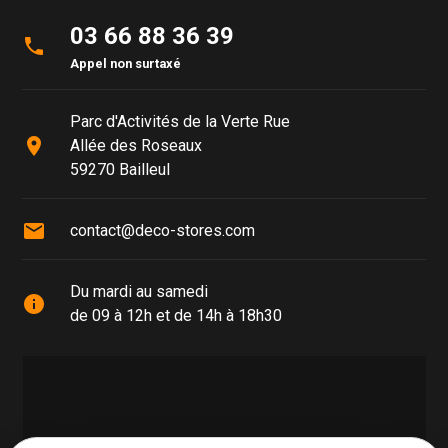
03 66 88 36 39
phone
Appel non surtaxé
Parc d'Activités de la Verte Rue
place
Allée des Roseaux
59270 Bailleul
mail
contact@deco-stores.com
Du mardi au samedi
info
de 09 à 12h et de 14h à 18h30