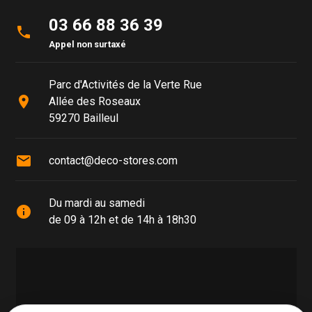
03 66 88 36 39
phone
Appel non surtaxé
Parc d'Activités de la Verte Rue
place
Allée des Roseaux
59270 Bailleul
mail
contact@deco-stores.com
Du mardi au samedi
info
de 09 à 12h et de 14h à 18h30