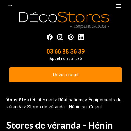
Panneau de gestion des cookies
more_horiz
menu
03 66 88 36 39
Appel non surtaxé
Devis gratuit
Vous êtes ici :
Accueil
>
Réalisations
>
Équipements de
véranda
>
Stores de véranda - Hénin sur Cojeul
Stores de véranda - Hénin