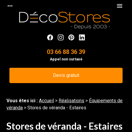
Panneau de gestion des cookies
more_horiz
menu
03 66 88 36 39
Appel non surtaxé
Devis gratuit
Vous êtes ici :
Accueil
>
Réalisations
>
Équipements de
véranda
>
Stores de véranda - Estaires
Stores de véranda - Estaires