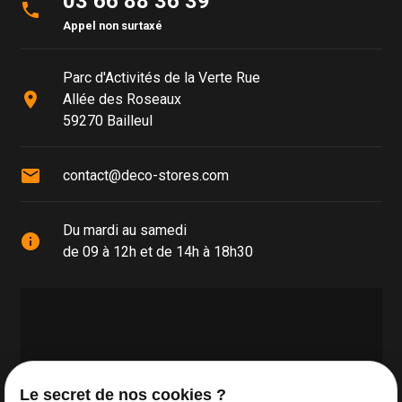
03 66 88 36 39
phone
Appel non surtaxé
Parc d'Activités de la Verte Rue
place
Allée des Roseaux
59270 Bailleul
mail
contact@deco-stores.com
Du mardi au samedi
info
de 09 à 12h et de 14h à 18h30
Le secret de nos cookies ?