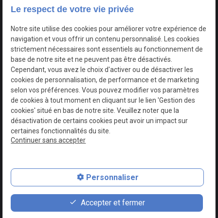
Le respect de votre vie privée
Google Maps Search API est désactivé.
Autoriser
Notre site utilise des cookies pour améliorer votre expérience de
navigation et vous offrir un contenu personnalisé. Les cookies
strictement nécessaires sont essentiels au fonctionnement de
base de notre site et ne peuvent pas être désactivés.
Cependant, vous avez le choix d'activer ou de désactiver les
cookies de personnalisation, de performance et de marketing
selon vos préférences. Vous pouvez modifier vos paramètres
de cookies à tout moment en cliquant sur le lien 'Gestion des
cookies' situé en bas de notre site. Veuillez noter que la
désactivation de certains cookies peut avoir un impact sur
certaines fonctionnalités du site.
Continuer sans accepter
N° de Siret : 44747540100017
Personnaliser
Plan du site
Mentions légales
Accepter et fermer
Politique de confidentialité