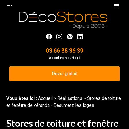
Panneau de gestion des cookies
more_horiz
menu
03 66 88 36 39
Appel non surtaxé
Devis gratuit
Vous êtes ici :
Accueil
>
Réalisations
>
Stores de toiture
et fenêtre de véranda - Beaumetz les loges
Stores de toiture et fenêtre