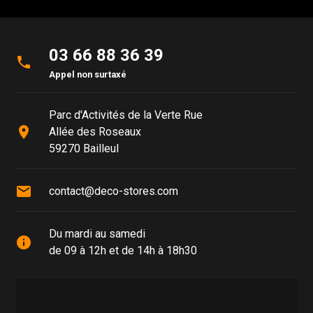
03 66 88 36 39
phone
Appel non surtaxé
Parc d'Activités de la Verte Rue
place
Allée des Roseaux
59270 Bailleul
mail
contact@deco-stores.com
Du mardi au samedi
info
de 09 à 12h et de 14h à 18h30