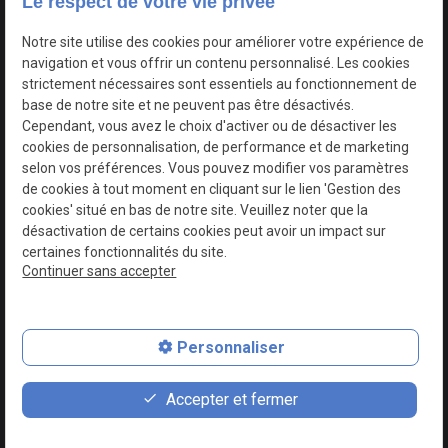
Le respect de votre vie privée
Google Maps Search API est désactivé.
Autoriser
Notre site utilise des cookies pour améliorer votre expérience de
navigation et vous offrir un contenu personnalisé. Les cookies
strictement nécessaires sont essentiels au fonctionnement de
base de notre site et ne peuvent pas être désactivés.
Cependant, vous avez le choix d'activer ou de désactiver les
cookies de personnalisation, de performance et de marketing
selon vos préférences. Vous pouvez modifier vos paramètres
de cookies à tout moment en cliquant sur le lien 'Gestion des
cookies' situé en bas de notre site. Veuillez noter que la
désactivation de certains cookies peut avoir un impact sur
certaines fonctionnalités du site.
Continuer sans accepter
N° de Siret : 44747540100017
Personnaliser
Plan du site
Mentions légales
Accepter et fermer
Politique de confidentialité