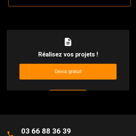
description
Réalisez vos projets !
Devis gratuit
03 66 88 36 39
phone