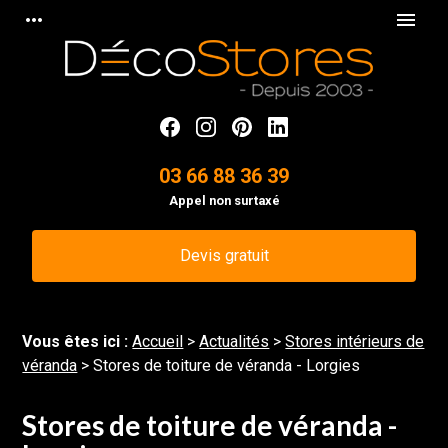
Panneau de gestion des cookies
more_horiz
menu
03 66 88 36 39
Appel non surtaxé
Devis gratuit
Vous êtes ici :
Accueil
>
Actualités
>
Stores intérieurs de
véranda
> Stores de toiture de véranda - Lorgies
Stores de toiture de véranda -