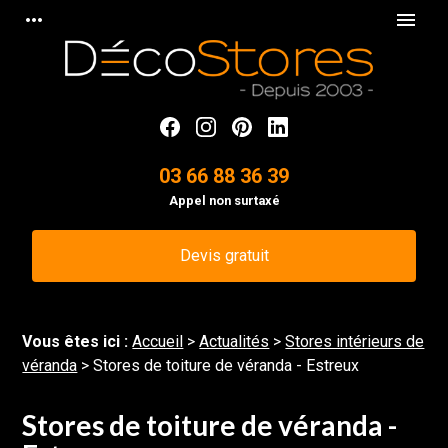
Panneau de gestion des cookies
more_horiz
menu
03 66 88 36 39
Appel non surtaxé
Devis gratuit
Vous êtes ici :
Accueil
>
Actualités
>
Stores intérieurs de
véranda
> Stores de toiture de véranda - Estreux
Stores de toiture de véranda -