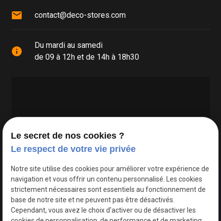
mail
contact@deco-stores.com
Du mardi au samedi
info
de 09 à 12h et de 14h à 18h30
Le secret de nos cookies ?
Le respect de votre vie privée
Google Maps Search API est désactivé.
Autoriser
Notre site utilise des cookies pour améliorer votre expérience de
navigation et vous offrir un contenu personnalisé. Les cookies
strictement nécessaires sont essentiels au fonctionnement de
base de notre site et ne peuvent pas être désactivés.
Cependant, vous avez le choix d'activer ou de désactiver les
cookies de personnalisation, de performance et de marketing