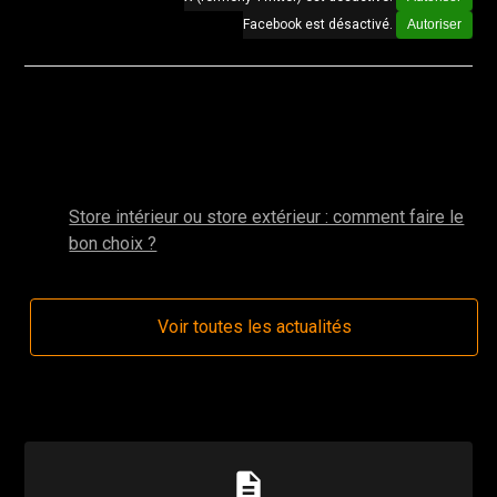
Facebook est désactivé.
Autoriser
Autres actualités de la catégorie : Stores
intérieurs de véranda
mai 2025
Store intérieur ou store extérieur : comment faire le
bon choix ?
Voir toutes les actualités
description