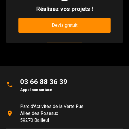
Réalisez vos projets !
Devis gratuit
03 66 88 36 39
phone
Appel non surtaxé
Parc d'Activités de la Verte Rue
place
Allée des Roseaux
59270 Bailleul